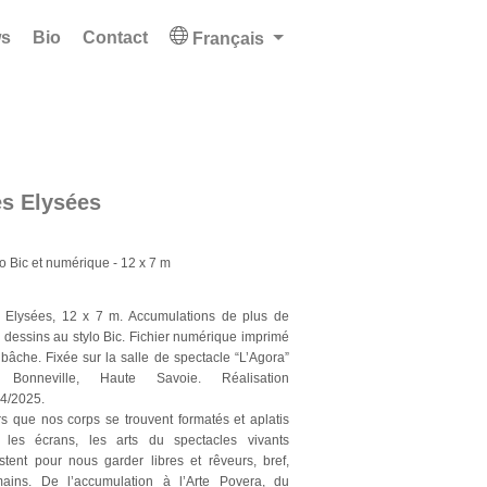
s
Bio
Contact
Français
es Elysées
lo Bic et numérique
- 12 x 7 m
 Elysées, 12 x 7 m. Accumulations de plus de
 dessins au stylo Bic. Fichier numérique imprimé
 bâche. Fixée sur la salle de spectacle “L’Agora”
 Bonneville, Haute Savoie. Réalisation
4/2025.
rs que nos corps se trouvent formatés et aplatis
 les écrans, les arts du spectacles vivants
istent pour nous garder libres et rêveurs, bref,
ains. De l’accumulation à l’Arte Povera, du