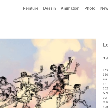
Peinture
Dessin
Animation
Photo
New
L
Sty
Les
350
sur
de
202
Alo
par
rés
hum