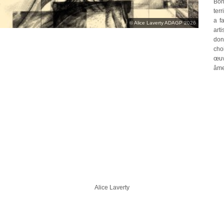
Bon
terr
a f
© Alice Laverty ADAGP 2026
art
don
cho
œuv
âmes
Alice Laverty