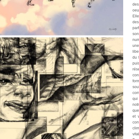
des
oeuv
Ell
des
par
so
num
une
libe
du 
pu
rés
con
for
sou
com
qui 
not
que
et 
con
cli
vit