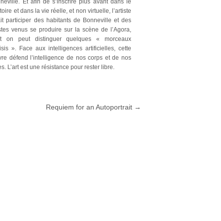
neville. Et afin de s’inscrire plus avant dans le
itoire et dans la vie réelle, et non virtuelle, l’artiste
ait participer des habitants de Bonneville et des
istes venus se produire sur la scène de l’Agora,
t on peut distinguer quelques « morceaux
isis ». Face aux intelligences artificielles, cette
re défend l’intelligence de nos corps et de nos
. L’art est une résistance pour rester libre.
Requiem for an Autoportrait
→