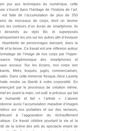
sin pur aux techniques du numérique, cette
re s’inscrit dans l’héritage de l’histoire de l’art.
e est faite de l’accumulation de plus de 350
sins de morceaux de corps, dont on devine
fois les contours d’un écran de smartphone. Ils
nt dessinés au stylo Bic et superposés
ériquement les uns sur les autres afin d’évoquer
 ribambelle de personnages dansant, dans la
rté et la liesse. Ce travail est une réflexion autour
formatage de l’image de nos corps par l’hyper-
issance hégémonique des smartphones et
eaux sociaux. Sur les écrans, nos corps son
traints, filtrés, truqués, jugés, commercialisés,
matés. Dans cette immense fresque, Alice Laverty
haite rendre sa liberté à notre corporalité. En
mençant par le processus de création même,
met en avant la main, cet outil si précieux qui fait
re humanité et fait « l’artiste ». L’œuvre
stionne aussi l’accumulation maladive d’images
vidéos sur nos portables et sur des serveurs,
tribuant à l’aggravation du réchauffement
matique. Ce travail célèbre pourtant la vie et la
alité de la scène des arts du spectacle vivant de